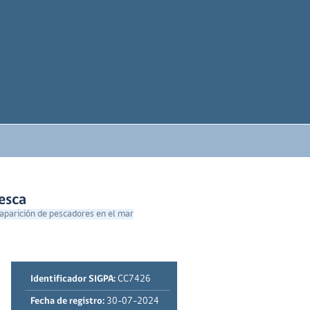
esca
saparición de pescadores en el mar
Identificador SIGPA:
CC7426
Fecha de registro:
30-07-2024