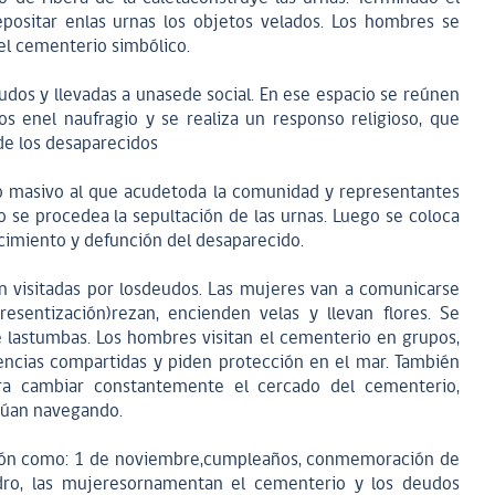
epositar enlas urnas los objetos velados. Los hombres se
el cementerio simbólico.
udos y llevadas a unasede social. En ese espacio se reúnen
os enel naufragio y se realiza un responso religioso, que
de los desaparecidos
to masivo al que acudetoda la comunidad y representantes
o se procedea la sepultación de las urnas. Luego se coloca
cimiento y defunción del desaparecido.
n visitadas por losdeudos. Las mujeres van a comunicarse
esentización)rezan, encienden velas y llevan flores. Se
 lastumbas. Los hombres visitan el cementerio en grupos,
encias compartidas y piden protección en el mar. También
ra cambiar constantemente el cercado del cementerio,
inúan navegando.
ción como: 1 de noviembre,cumpleaños, conmemoración de
edro, las mujeresornamentan el cementerio y los deudos