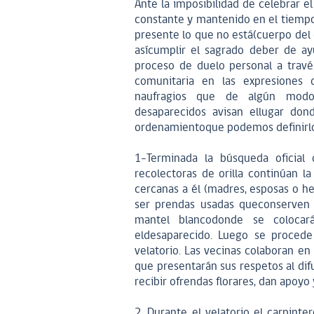
Ante la imposibilidad de celebrar el
constante y mantenido en el tiempo,
presente lo que no está(cuerpo del 
asícumplir el sagrado deber de ayu
proceso de duelo personal a travé
comunitaria en las expresiones d
naufragios que de algún modoe
desaparecidos avisan ellugar don
ordenamientoque podemos definirlo
1-Terminada la búsqueda oficial 
recolectoras de orilla continúan 
cercanas a él (madres, esposas o h
ser prendas usadas queconserven 
mantel blancodonde se colocar
eldesaparecido. Luego se procede
velatorio. Las vecinas colaboran en 
que presentarán sus respetos al di
recibir ofrendas florares, dan apoyo
2. Durante el velatorio el carpinte