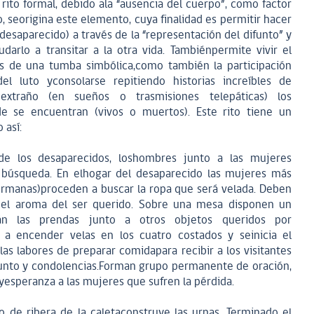
 rito formal, debido ala “ausencia del cuerpo”, como factor
 seorigina este elemento, cuya finalidad es permitir hacer
desaparecido) a través de la “representación del difunto” y
darlo a transitar a la otra vida. Tambiénpermite vivir el
s de una tumba simbólica,como también la participación
el luto yconsolarse repitiendo historias increíbles de
xtraño (en sueños o trasmisiones telepáticas) los
de se encuentran (vivos o muertos). Este rito tiene un
 así:
de los desaparecidos, loshombres junto a las mujeres
la búsqueda. En elhogar del desaparecido las mujeres más
ermanas)proceden a buscar la ropa que será velada. Deben
el aroma del ser querido. Sobre una mesa disponen un
án las prendas junto a otros objetos queridos por
 a encender velas en los cuatro costados y seinicia el
las labores de preparar comidapara recibir a los visitantes
funto y condolencias.Forman grupo permanente de oración,
 yesperanza a las mujeres que sufren la pérdida.
ro de ribera de la caletaconstruye las urnas. Terminado el