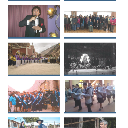
Marfiela Natali
Fernando Enrique
Cabrera Ulloa
Contreras Leiva
Luis Alberto
Alfareras de
Martínez Hernández
Quinchamalí y Santa
Cruz de Cuca
Antiguos músicos de
Sociedad de
bronces del Baile
Morenos de Paso
Morenos de Paso
Manuela de Marconi
Sociedad de
Sociedad de
Morenos de Paso
Morenos de Paso
Corazón de María
María de Cárcamo