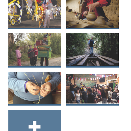
Atacama
Fiesta de Cuasimodo
Loceras de Pilén,
comuna de
Cauquenes, región
del Maule
Oficio tradicional
Carpintería de ribera
del organillero-
tradicional en la
chinchinero
región de Los Lagos
Técnica de la
Música de la
cuelcha o trenzado
bohemia tradicional
en fibra de trigo en
de Valparaíso
el secano interior
del Valle del Río