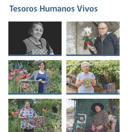
Tesoros Humanos Vivos
Gloria Angelina del
Lientur Nahuel Rojas
Carmen Carrera
Serrano
Mariqueo
Lidia Ruth Jara Parra
Blanca Elvira
Cabrera Flores