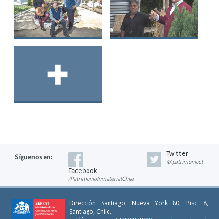
Familia Madariaga
Familia Marilicán
Lindsay
Ver más
Twitter
Síguenos
en:
@patrimoniocl
Facebook
/PatrimonioInmaterialChile
Dirección Santiago: Nueva York 80, Piso 8,
Santiago, Chile.