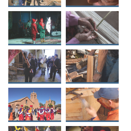
Carpintería de ribera
Conocimientos y
en la región de
técnicas de
Magallanes
alfareras y alfareros
de Santiago Río
Grande
Circo de tradición
Kimün
familiar en Chile
trarikanmakuñ
Wallmapu
Baile de los Negros
Tejuelería en la
de Lora
región de Aysén
Bailes tradicionales
Carpintería de ribera
de San Pedro de
de Cutipay