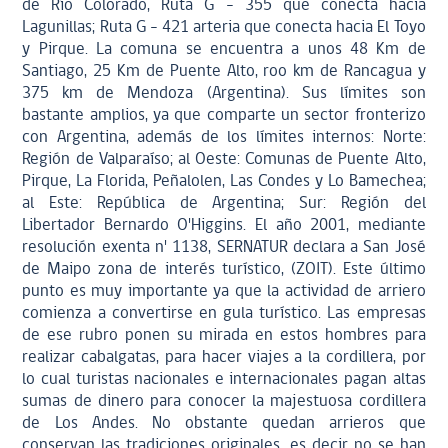
de Río Colorado, Ruta G - 355 que conecta hacia
Lagunillas; Ruta G - 421 arteria que conecta hacia El Toyo
y Pirque. La comuna se encuentra a unos 48 Km de
Santiago, 25 Km de Puente Alto, roo km de Rancagua y
375 km de Mendoza (Argentina). Sus límites son
bastante amplios, ya que comparte un sector fronterizo
con Argentina, además de los límites internos: Norte:
Región de Valparaíso; al Oeste: Comunas de Puente Alto,
Pirque, La Florida, Peñalolen, Las Condes y Lo Bamechea;
al Este: República de Argentina; Sur: Región del
Libertador Bernardo O'Higgins. El año 2001, mediante
resolución exenta n' 1138, SERNATUR declara a San José
de Maipo zona de interés turístico, (ZOIT). Este último
punto es muy importante ya que la actividad de arriero
comienza a convertirse en gula turístico. Las empresas
de ese rubro ponen su mirada en estos hombres para
realizar cabalgatas, para hacer viajes a la cordillera, por
lo cual turistas nacionales e internacionales pagan altas
sumas de dinero para conocer la majestuosa cordillera
de Los Andes. No obstante quedan arrieros que
conservan las tradiciones originales, es decir no se han