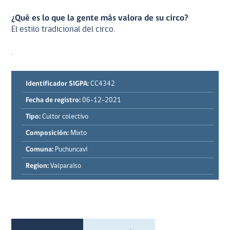
¿Qué es lo que la gente más valora de su circo?
El estilo tradicional del circo.
.
Identificador SIGPA:
CC4342
Fecha de registro:
06-12-2021
Tipo:
Cultor colectivo
Composición:
Mixto
Comuna:
Puchuncaví
Region:
Valparaíso