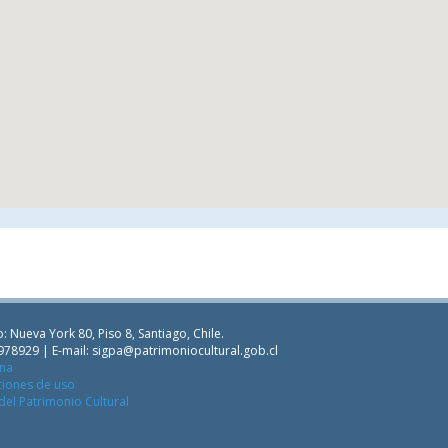
: Nueva York 80, Piso 8, Santiago, Chile.
978929 | E-mail:
sigpa@patrimoniocultural.gob.cl
ana
ciones de uso
del Patrimonio Cultural