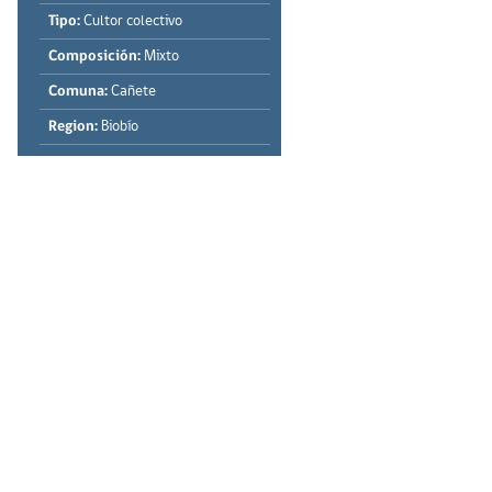
Tipo:
Cultor colectivo
Composición:
Mixto
Comuna:
Cañete
Region:
Biobío