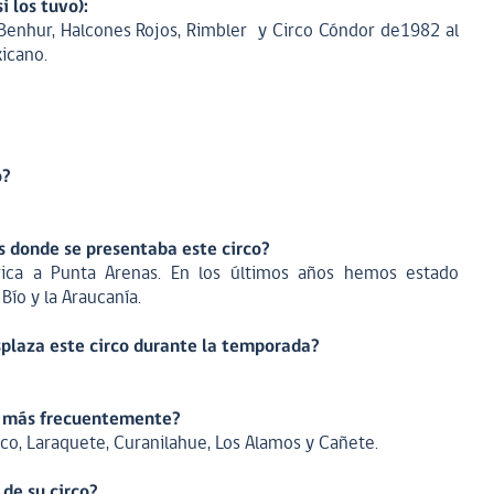
i los tuvo):
 Benhur, Halcones Rojos, Rimbler y Circo Cóndor de1982 al
icano.
o?
es donde se presentaba este circo?
rica a Punta Arenas. En los últimos años hemos estado
Bío y la Araucanía.
plaza este circo durante la temporada?
an más frecuentemente?
uco, Laraquete, Curanilahue, Los Alamos y Cañete.
 de su circo?