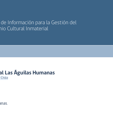
de Información para la Gestión del
io Cultural Inmaterial
nal Las Águilas Humanas
 Chile
anas.