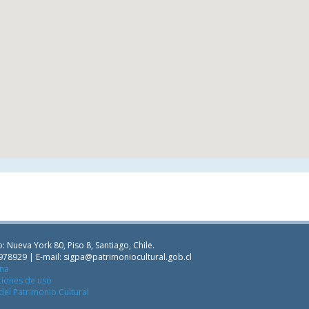
: Nueva York 80, Piso 8, Santiago, Chile.
978929 | E-mail:
sigpa@patrimoniocultural.gob.cl
ana
ciones de uso
del Patrimonio Cultural