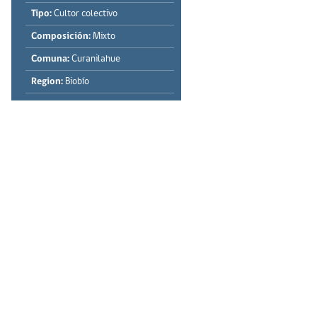
Tipo:
Cultor colectivo
Composición:
Mixto
Comuna:
Curanilahue
Region:
Biobío