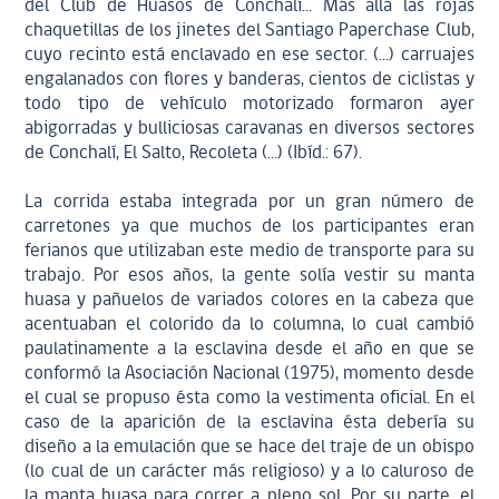
del Club de Huasos de Conchalí… Más allá las rojas
chaquetillas de los jinetes del Santiago Paperchase Club,
cuyo recinto está enclavado en ese sector. (…) carruajes
engalanados con flores y banderas, cientos de ciclistas y
todo tipo de vehículo motorizado formaron ayer
abigorradas y bulliciosas caravanas en diversos sectores
de Conchalí, El Salto, Recoleta (…) (Ibíd.: 67).
La corrida estaba integrada por un gran número de
carretones ya que muchos de los participantes eran
ferianos que utilizaban este medio de transporte para su
trabajo. Por esos años, la gente solía vestir su manta
huasa y pañuelos de variados colores en la cabeza que
acentuaban el colorido da lo columna, lo cual cambió
paulatinamente a la esclavina desde el año en que se
conformó la Asociación Nacional (1975), momento desde
el cual se propuso ésta como la vestimenta oficial. En el
caso de la aparición de la esclavina ésta debería su
diseño a la emulación que se hace del traje de un obispo
(lo cual de un carácter más religioso) y a lo caluroso de
la manta huasa para correr a pleno sol. Por su parte, el