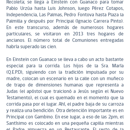
Recoleta; se llega a Einstein con Guanaco para tomar
Pablo Urzúa hasta Luis Johnson, luego Pérez Cotapos,
Independencia, Las Palmas, Pedro Fontova hasta Plaza la
Palmilla y después por Principal (Ignacio Carrera Pinto).
En este transcurso, además de numerosos hogares
particulares, se visitaron en 2013 tres hogares de
ancianos. El número total de Comuniones entregadas
habría superado las cien.
En Einstein con Guanaco se lleva a cabo un acto bastante
especial para la corrida. Los hijos de la Sra. María
(Q.E.P.D), siguiendo con la tradición impulsada por su
madre, colocan un escenario en la calle con un muñeco
de trapo de dimensiones humanas que representa a
Judas (el apóstol que traicionó a Jesús según el Nuevo
Testamento), el cual es quemado en el momento que la
corrida pasa por el lugar. Ahí, el padre baja de su carroza
y realiza una bendición. Otra detención importante es en
Principal con Gambino. En ese lugar, a eso de las 2pm, el
Santísimo es colocado en una pequeña capilla mientras
el Padre almuerza en un Restaurante. El resto de la