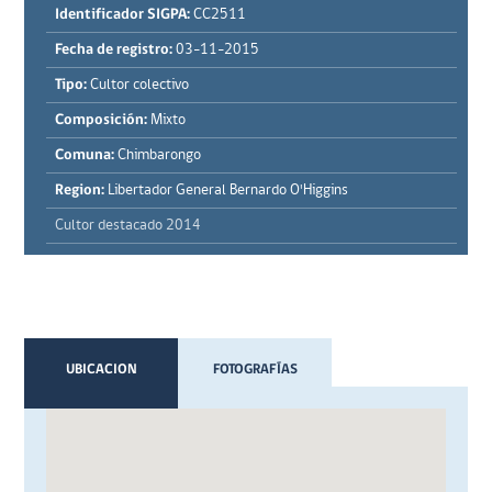
Identificador SIGPA:
CC2511
Fecha de registro:
03-11-2015
Tipo:
Cultor colectivo
Composición:
Mixto
Comuna:
Chimbarongo
Region:
Libertador General Bernardo O'Higgins
Cultor destacado 2014
UBICACION
FOTOGRAFÍAS