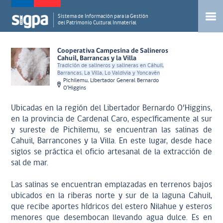
Sistema de Información para la Gestión
del Patrimonio Cultural Inmaterial
Cooperativa Campesina de Salineros
Cahuil, Barrancas y la Villa
Tradición de salineros y salineras en Cáhuil,
Barrancas, La Villa, Lo Valdivia y Yoncavén
Pichilemu, Libertador General Bernardo
O'Higgins
Ubicadas en la región del Libertador Bernardo O’Higgins,
en la provincia de Cardenal Caro, específicamente al sur
y sureste de Pichilemu, se encuentran las salinas de
Cahuil, Barrancones y la Villa. En este lugar, desde hace
siglos se práctica el oficio artesanal de la extracción de
sal de mar.
Las salinas se encuentran emplazadas en terrenos bajos
ubicados en la riberas norte y sur de la laguna Cahuil,
que recibe aportes hídricos del estero Nilahue y esteros
menores que desembocan llevando agua dulce. Es en