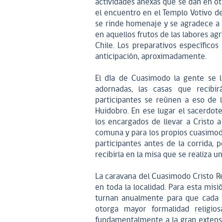
actividades anexas que se dan en ot
el encuentro en el Templo Votivo d
se rinde homenaje y se agradece a l
en aquellos frutos de las labores a
Chile. Los preparativos específic
anticipación, aproximadamente.
El día de Cuasimodo la gente se l
adornadas, las casas que recibi
participantes se reúnen a eso de 
Huidobro. En ese lugar el sacerdot
los encargados de llevar a Cristo 
comuna y para los propios cuasimodis
participantes antes de la corrida,
recibirla en la misa que se realiza un
La caravana del Cuasimodo Cristo R
en toda la localidad. Para esta mis
turnan anualmente para que cada r
otorga mayor formalidad religios
fundamentalmente a la gran extensió