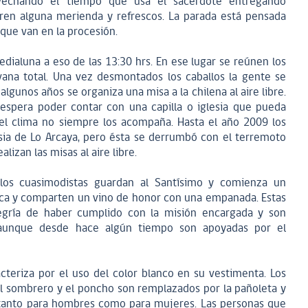
vechando el tiempo que usa el sacerdote entregando
ren alguna merienda y refrescos. La parada está pensada
 que van en la procesión.
edialuna a eso de las 13:30 hrs. En ese lugar se reúnen los
na total. Una vez desmontados los caballos la gente se
algunos años se organiza una misa a la chilena al aire libre.
espera poder contar con una capilla o iglesia que pueda
el clima no siempre los acompaña. Hasta el año 2009 los
esia de Lo Arcaya, pero ésta se derrumbó con el terremoto
izan las misas al aire libre.
los cuasimodistas guardan al Santísimo y comienza un
eca y comparten un vino de honor con una empanada. Estas
alegría de haber cumplido con la misión encargada y son
, aunque desde hace algún tiempo son apoyadas por el
cteriza por el uso del color blanco en su vestimenta. Los
el sombrero y el poncho son remplazados por la pañoleta y
ca tanto para hombres como para mujeres. Las personas que