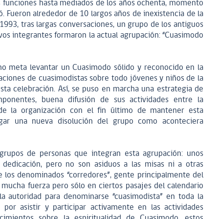
us funciones hasta mediados de los años ochenta, momento
ó. Fueron alrededor de 10 largos años de inexistencia de la
1993, tras largas conversaciones, un grupo de los antiguos
os integrantes formaron la actual agrupación: “Cuasimodo
o meta levantar un Cuasimodo sólido y reconocido en la
ciones de cuasimodistas sobre todo jóvenes y niños de la
ta celebración. Así, se puso en marcha una estrategia de
ponentes, buena difusión de sus actividades entre la
de la organización con el fin último de mantener esta
sgar una nueva disolución del grupo como aconteciera
grupos de personas que integran esta agrupación: unos
y dedicación, pero no son asiduos a las misas ni a otras
 de los denominados “corredores”, gente principalmente del
mucha fuerza pero sólo en ciertos pasajes del calendario
e la autoridad para denominarse “cuasimodista” en toda la
 por asistir y participar activamente en las actividades
cimientos sobre la espiritualidad de Cuasimodo, estos