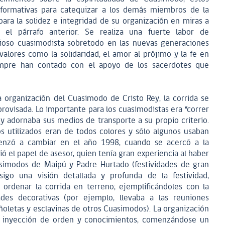
 formativas para catequizar a los demás miembros de la
ara la solidez e integridad de su organización en miras a
 el párrafo anterior. Se realiza una fuerte labor de
igioso cuasimodista sobretodo en las nuevas generaciones
alores como la solidaridad, el amor al prójimo y la fe en
siempre han contado con el apoyo de los sacerdotes que
 organización del Cuasimodo de Cristo Rey, la corrida se
provisada. Lo importante para los cuasimodistas era “correr
a y adornaba sus medios de transporte a su propio criterio.
s utilizados eran de todos colores y sólo algunos usaban
enzó a cambiar en el año 1998, cuando se acercó a la
ó el papel de asesor, quien tenía gran experiencia al haber
simodos de Maipú y Padre Hurtado (festividades de gran
onsigo una visión detallada y profunda de la festividad,
 ordenar la corrida en terreno; ejemplificándoles con la
ades decorativas (por ejemplo, llevaba a las reuniones
añoletas y esclavinas de otros Cuasimodos). La organización
 inyección de orden y conocimientos, comenzándose un