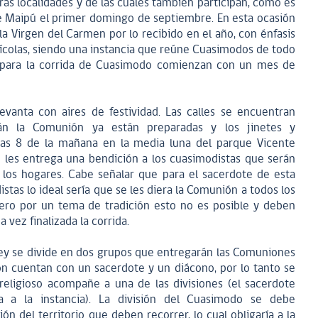
ras localidades y de las cuales también participan, como es
e Maipú el primer domingo de septiembre. En esta ocasión
a Virgen del Carmen por lo recibido en el año, con énfasis
grícolas, siendo una instancia que reúne Cuasimodos de todo
os para la corrida de Cuasimodo comienzan con un mes de
evanta con aires de festividad. Las calles se encuentran
rán la Comunión ya están preparadas y los jinetes y
las 8 de la mañana en la media luna del parque Vicente
e les entrega una bendición a los cuasimodistas que serán
a los hogares. Cabe señalar que para el sacerdote de esta
tas lo ideal sería que se les diera la Comunión a todos los
 pero por un tema de tradición esto no es posible y deben
a vez finalizada la corrida.
ey se divide en dos grupos que entregarán las Comuniones
ión cuentan con un sacerdote y un diácono, por lo tanto se
eligioso acompañe a una de las divisiones (el sacerdote
a a la instancia). La división del Cuasimodo se debe
n del territorio que deben recorrer, lo cual obligaría a la