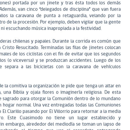
ones) portada por un jinete y tras ésta todos los demás
. Además, van cinco “delegados de disciplina” que van fuera
allos la caravana de punta a retaguardia, velando por la
o de la procesión. Por ejemplo, deben vigilar que la gente
 ni escuchando música inapropiada a la festividad.
nderas chilenas y papales. Durante la corrida es común que
Cristo Resucitado. Terminadas las filas de jinetes colocan
ales de los ciclistas con el fin de evitar que los segundos
los (o viceversa) y se produzcan accidentes. Luego de los
e separa a las bicicletas con la caravana de vehículos
 de la comitiva la organización le pide que tenga un altar en
 una Biblia y ojala flores o imaginería religiosa. De esta
 sagrado para otorgar la Comunión dentro de lo mundano
un hogar normal. Una vez entregadas todas las Comuniones
El Clarillo pasando por El Villorrio para retornar a la media
ro. Este Cuasimodo no tiene un lugar establecido y
Sin embargo, alrededor del mediodía se toman un lapso de