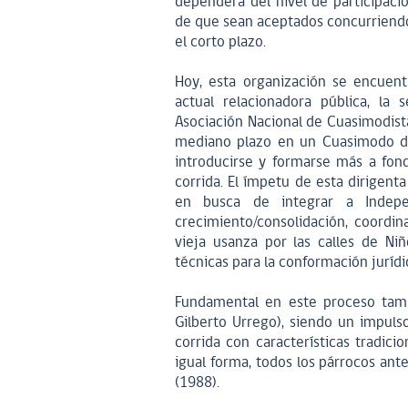
dependerá del nivel de participac
de que sean aceptados concurriendo 
el corto plazo.
Hoy, esta organización se encuent
actual relacionadora pública, la
Asociación Nacional de Cuasimodist
mediano plazo en un Cuasimodo de 
introducirse y formarse más a fondo
corrida. El ímpetu de esta dirigent
en busca de integrar a Indep
crecimiento/consolidación, coordi
vieja usanza por las calles de Ni
técnicas para la conformación jurídi
Fundamental en este proceso tamb
Gilberto Urrego), siendo un impuls
corrida con características tradici
igual forma, todos los párrocos ant
(1988).