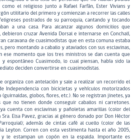
como el religioso junto a Rafael Farfán, Ester Vivians y
ón utilitario del primero y comienzan a recorrer las calles
feligreses postrados de su parroquia, cantando y tocando
ban a una casa. Para alcanzar algunos domicilios que
, debieron cruzar Avenida Dorsal e internarse en Conchalí,
gran caravana de cuasimodistas que en esta comuna estaba
s, pero montando a caballo y ataviados con sus esclavinas,
en ese momento que los tres ministros se dan cuenta que
y espontáneo Cuasimodo, lo cual piensan, había sido la
ediato deciden convertirse en cuasimodistas.
e organiza con antelación y sale a realizar un recorrido el
de Independencia con bicicletas y vehículos motorizados
uirnaldas, globos, flores, etc.). No se registran jinetes, ya
s que no tienen donde conseguir caballos ni carretones.
ya cuenta con esclavinas y pañoletas amarillas (color del
 Sra. Elsa Pavez, gracias al género donado por Don Héctor
arroquial); además de cintas café al cuello (color de las
dia Leyton. Corren con esta vestimenta hasta el año 2005,
 y le estampan un copón en la espalda. Importante es