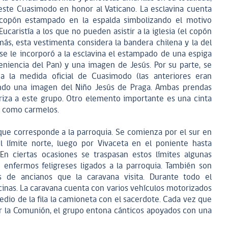
e este Cuasimodo en honor al Vaticano. La esclavina cuenta
copón estampado en la espalda simbolizando el motivo
ucaristía a los que no pueden asistir a la iglesia (el copón
más, esta vestimenta considera la bandera chilena y la del
 se le incorporó a la esclavina el estampado de una espiga
eniencia del Pan) y una imagen de Jesús. Por su parte, se
a la medida oficial de Cuasimodo (las anteriores eran
orando una imagen del Niño Jesús de Praga. Ambas prendas
riza a este grupo. Otro elemento importante es una cinta
po como carmelos.
 que corresponde a la parroquia. Se comienza por el sur en
l límite norte, luego por Vivaceta en el poniente hasta
 En ciertas ocasiones se traspasan estos límites algunas
e enfermos feligreses ligados a la parroquia. También son
 de ancianos que la caravana visita. Durante todo el
cinas. La caravana cuenta con varios vehículos motorizados
dio de la fila la camioneta con el sacerdote. Cada vez que
ar la Comunión, el grupo entona cánticos apoyados con una