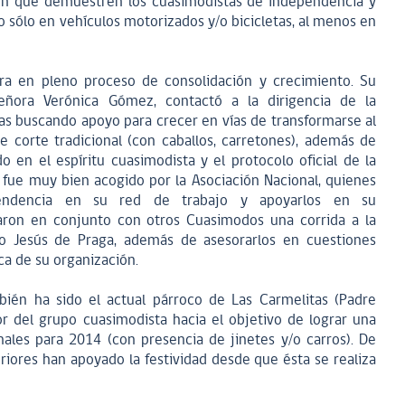
ión que demuestren los cuasimodistas de Independencia y
sólo en vehículos motorizados y/o bicicletas, al menos en
ra en pleno proceso de consolidación y crecimiento. Su
 señora Verónica Gómez, contactó a la dirigencia de la
as buscando apoyo para crecer en vías de transformarse al
corte tradicional (con caballos, carretones), además de
 en el espíritu cuasimodista y el protocolo oficial de la
a fue muy bien acogido por la Asociación Nacional, quienes
endencia en su red de trabajo y apoyarlos en su
naron en conjunto con otros Cuasimodos una corrida a la
ño Jesús de Praga, además de asesorarlos en cuestiones
ca de su organización.
ién ha sido el actual párroco de Las Carmelitas (Padre
or del grupo cuasimodista hacia el objetivo de lograr una
onales para 2014 (con presencia de jinetes y/o carros). De
eriores han apoyado la festividad desde que ésta se realiza