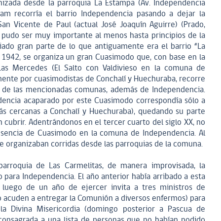
anizada desde la parroquia La Estampa (Av. Independencia
7 am recorría el barrio Independencia pasando a dejar la
an Vicente de Paul (actual José Joaquín Aguirre) (Prado,
a pudo ser muy importante al menos hasta principios de la
iado gran parte de lo que antiguamente era el barrio “La
 1942, se organiza un gran Cuasimodo que, con base en la
as Mercedes (El Salto con Valdivieso en la comuna de
ente por cuasimodistas de Conchalí y Huechuraba, recorre
 de las mencionadas comunas, además de Independencia.
dencia acaparado por este Cuasimodo correspondía sólo a
más cercanas a Conchalí y Huechuraba), quedando su parte
 cubrir. Adentrándonos en el tercer cuarto del siglo XX, no
presencia de Cuasimodo en la comuna de Independencia. Al
e organizaban corridas desde las parroquias de la comuna.
arroquia de Las Carmelitas, de manera improvisada, la
para Independencia. El año anterior había arribado a esta
 luego de un año de ejercer invita a tres ministros de
o acuden a entregar la Comunión a diversos enfermos) para
a Divina Misericordia (domingo posterior a Pascua de
 consagrada a una lista de personas que no habían podido