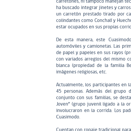
carretones, ni tampoco manejan técni
ha buscado integrar jinetes y carros
un carretón prestado tirado por ca
colindantes como Conchalí y Huechu
estar ocupados en sus propias corrid
De esta manera, este Cuasimodo 
automóviles y camionetas. Las pri
de papel y papeles en sus rayos (pr
con variados arreglos del mismo c
blanca (propiedad de la familia B
imágenes religiosas, etc.
Actualmente, los participantes en
45 personas. Además del grupo de
conjunto con sus familias, se des
Joven” (grupo juvenil ligado a la 
involucraron en la corrida. Los p
Cuasimodo.
Cuentan con ropaje tradicional para 