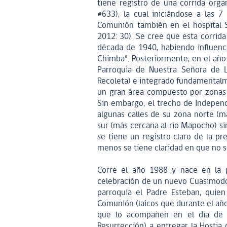
tiene registro de una corrida org
#633), la cual iniciándose a las 
Comunión también en el hospital S
2012: 30). Se cree que esta corrid
década de 1940, habiendo influenc
Chimba”. Posteriormente, en el año
Parroquia de Nuestra Señora de L
Recoleta) e integrado fundamentalm
un gran área compuesto por zonas
Sin embargo, el trecho de Indepen
algunas calles de su zona norte (
sur (más cercana al río Mapocho) sin
se tiene un registro claro de la 
menos se tiene claridad en que no s
Corre el año 1988 y nace en la p
celebración de un nuevo Cuasimodo 
parroquia el Padre Esteban, quien
Comunión (laicos que durante el añ
que lo acompañen en el día de l
Resurrección) a entregar la Hostia