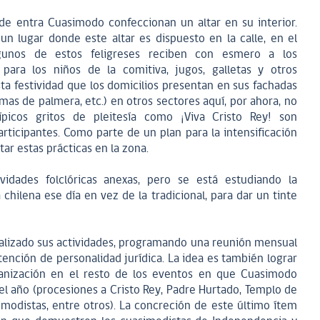
de entra Cuasimodo confeccionan un altar en su interior.
un lugar donde este altar es dispuesto en la calle, en el
lgunos de estos feligreses reciben con esmero a los
para los niños de la comitiva, jugos, galletas y otros
sta festividad que los domicilios presentan en sus fachadas
ramas de palmera, etc.) en otros sectores aquí, por ahora, no
picos gritos de pleitesía como ¡Viva Cristo Rey! son
ticipantes. Como parte de un plan para la intensificación
r estas prácticas en la zona.
idades folclóricas anexas, pero se está estudiando la
a chilena ese día en vez de la tradicional, para dar un tinte
malizado sus actividades, programando una reunión mensual
tención de personalidad jurídica. La idea es también lograr
ganización en el resto de los eventos en que Cuasimodo
el año (procesiones a Cristo Rey, Padre Hurtado, Templo de
modistas, entre otros). La concreción de este último ítem