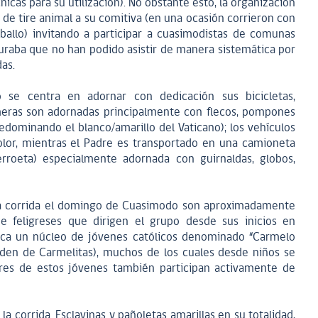
cas para su utilización). No obstante esto, la organización
 de tire animal a su comitiva (en una ocasión corrieron con
ballo) invitando a participar a cuasimodistas de comunas
raba que no han podido asistir de manera sistemática por
as.
se centra en adornar con dedicación sus bicicletas,
meras son adornadas principalmente con flecos, pompones
edominando el blanco/amarillo del Vaticano); los vehículos
olor, mientras el Padre es transportado en una camioneta
erroeta) especialmente adornada con guirnaldas, globos,
 la corrida el domingo de Cuasimodo son aproximadamente
 feligreses que dirigen el grupo desde sus inicios en
taca un núcleo de jóvenes católicos denominado “Carmelo
orden de Carmelitas), muchos de los cuales desde niños se
adres de estos jóvenes también participan activamente de
la corrida. Esclavinas y pañoletas amarillas en su totalidad,