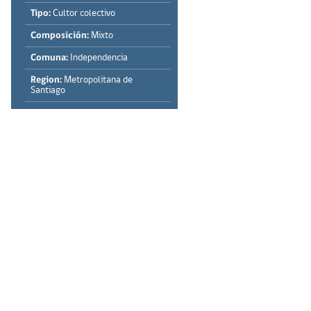
Tipo:
Cultor colectivo
Composición:
Mixto
Comuna:
Independencia
Region:
Metropolitana de
Santiago