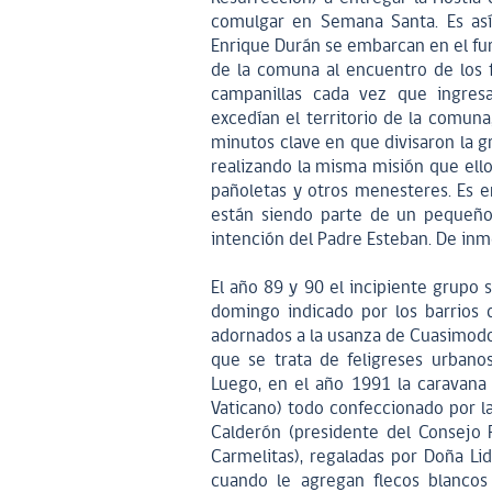
comulgar en Semana Santa. Es así 
Enrique Durán se embarcan en el furg
de la comuna al encuentro de los 
campanillas cada vez que ingresa
excedían el territorio de la comuna
minutos clave en que divisaron la 
realizando la misma misión que ello
pañoletas y otros menesteres. Es 
están siendo parte de un pequeño 
intención del Padre Esteban. De inm
El año 89 y 90 el incipiente grupo s
domingo indicado por los barrios 
adornados a la usanza de Cuasimodo (g
que se trata de feligreses urbano
Luego, en el año 1991 la caravana 
Vaticano) todo confeccionado por la
Calderón (presidente del Consejo P
Carmelitas), regaladas por Doña Li
cuando le agregan flecos blancos