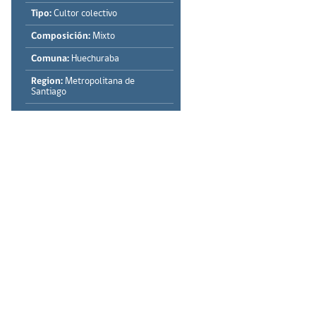
Tipo:
Cultor colectivo
Composición:
Mixto
Comuna:
Huechuraba
Region:
Metropolitana de
Santiago