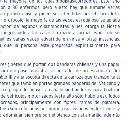
n la mayoría de los cuasimodistas/corredores. Este año
ión a 30 enfermos, pero a esto hay que sumarle varias
in previo aviso y piden ser atendidas por el sacerdote.
protocolo, la mayoría de las veces el religioso se apiada
vención de algunos cuasimodistas, y les otorga la Hostia
o ingresando a las casas. La manera formal es inscribirse
al es varias veces advertido en misa y otras instancias,
el que la persona esté preparada espiritualmente para
).
tres jinetes que portan dos banderas chilenas y una papal.
 para dar paso más atrás al portador de un estandarte del
lo II) y a la escolta directa de la carroza que transporta al
jinetes que también portan grandes banderas del Vaticano y
tro grupo de huasos a caballo sin banderas, para finalizar
 de vehículos motorizados (este año sólo hubo tres). Todos
dornados, principalmente con flores, ramas de palmera,
bién son colocados por numerosos vecinos en los frontis y
 predominan siempre son el blanco con el amarillo, además