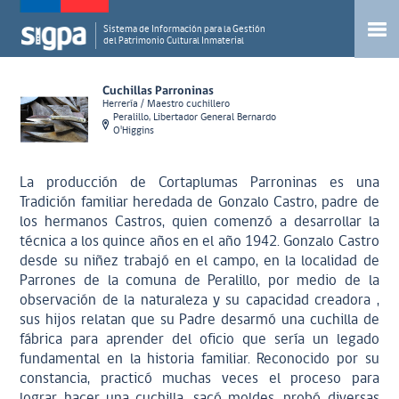
Sistema de Información para la Gestión
del Patrimonio Cultural Inmaterial
Cuchillas Parroninas
Herrería / Maestro cuchillero
Peralillo, Libertador General Bernardo
O'Higgins
La producción de Cortaplumas Parroninas es una
Tradición familiar heredada de Gonzalo Castro, padre de
los hermanos Castros, quien comenzó a desarrollar la
técnica a los quince años en el año 1942. Gonzalo Castro
desde su niñez trabajó en el campo, en la localidad de
Parrones de la comuna de Peralillo, por medio de la
observación de la naturaleza y su capacidad creadora ,
sus hijos relatan que su Padre desarmó una cuchilla de
fábrica para aprender del oficio que sería un legado
fundamental en la historia familiar. Reconocido por su
constancia, practicó muchas veces el proceso para
lograr hacer una cuchilla, sacó moldes, probó diversas