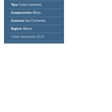
Tipo:
Cultor colectivo
Composición:
Mixto
Comuna:
San Clemente
Region:
Maule
Cultor destacado 2014