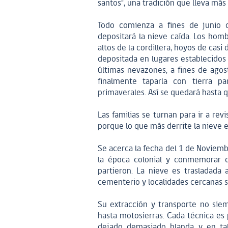
santos", una tradición que lleva más
Todo comienza a fines de junio 
depositará la nieve caída. Los homb
altos de la cordillera, hoyos de ca
depositada en lugares establecidos 
últimas nevazones, a fines de agost
finalmente taparla con tierra p
primaverales. Así se quedará hasta q
Las familias se turnan para ir a rev
porque lo que más derrite la nieve e
Se acerca la fecha del 1 de Noviemb
la época colonial y conmemorar d
partieron. La nieve es trasladada 
cementerio y localidades cercanas s
Su extracción y transporte no siem
hasta motosierras. Cada técnica es 
dejado demasiado blanda y en ta