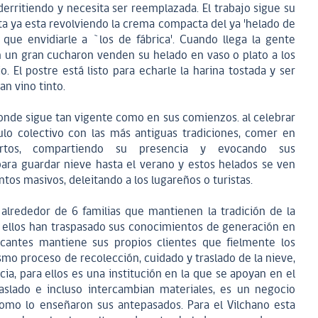
derritiendo y necesita ser reemplazada. El trabajo sigue su
ta ya esta revolviendo la crema compacta del ya 'helado de
 que envidiarle a `los de fábrica'. Cuando llega la gente
on un gran cucharon venden su helado en vaso o plato a los
. El postre está listo para echarle la harina tostada y ser
n vino tinto.
onde sigue tan vigente como en sus comienzos. al celebrar
ulo colectivo con las más antiguas tradiciones, comer en
rtos, compartiendo su presencia y evocando sus
para guardar nieve hasta el verano y estos helados se ven
ntos masivos, deleitando a los lugareños o turistas.
 alrededor de 6 familias que mantienen la tradición de la
, ellos han traspasado sus conocimientos de generación en
icantes mantiene sus propios clientes que fielmente los
smo proceso de recolección, cuidado y traslado de la nieve,
ia, para ellos es una institución en la que se apoyan en el
raslado e incluso intercambian materiales, es un negocio
como lo enseñaron sus antepasados. Para el Vilchano esta