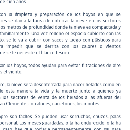
 de cien años.
con la limpieza y preparación de los hoyos en que se
res se dan a la tarea de enterrar la nieve en los sectores
si dos metros de profundidad donde la nieve es compactada y
familiarmente. Una vez relleno el espacio cubierto con las
o, se le va a cubrir con sacos y luego con plásticos para
ara impedir que se derrita con los calores o vientos
ue se le necesite el blanco tesoro.
isar los hoyos, todos ayudan para evitar filtraciones de aire
s el viento.
re, la nieve será desenterrada para nacer helados como en
e esta manera la vida y la muerte junto a quienes ya
a los sectores de venta de los helados a las afueras del
an Clemente, corralones, carretones, los montes.
pre son fáciles. Se pueden usar serruchos, chuzos, palas
personal. Los meses guardadas, o la ha endurecido, o la ha
l caso hay que rociarla permanentemente con sal para