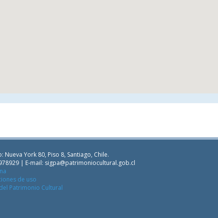
: Nueva York 80, Piso 8, Santiago, Chile.
978929 | E-mail:
sigpa@patrimoniocultural.gob.cl
ana
ciones de uso
del Patrimonio Cultural