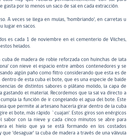
Se gasta por lo menos un saco de sal en cada extracción.
o. A veces se llega en mulas, 'hombriando', en carretas u
u lugar en sacos.
ados es cada 1 de noviembre en el cementerio de Vilches,
estos helados.
a cuba de madera de roble reforzada con huinchas de lata
cona' con nieve el espacio entre ambos contenedores y se
usando algún paño como filtro considerando que esta es de
a dentro de esta cuba el bote, que es una especie de balde
encias de distintos sabores o plátano molido, la capa de
ya gastando el material. Recordemos que la sal va directo a
 cumpla la función de ir congelando el agua del bote. Este
asa que permite al artesano hacerla girar dentro de la cuba
ire el bote, más rápido `cuajan'. Estos giros son enérgicos
l sabor con la nieve y cada cinco minutos se abre para
ra el hielo que ya se está formando en los costados
 que 'desaguar' la cuba de madera a través de una válvula