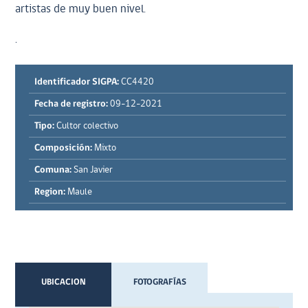
artistas de muy buen nivel.
.
Identificador SIGPA:
CC4420
Fecha de registro:
09-12-2021
Tipo:
Cultor colectivo
Composición:
Mixto
Comuna:
San Javier
Region:
Maule
UBICACION
FOTOGRAFÍAS