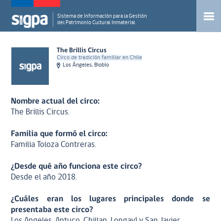
Sistema de Información para la Gestión
del Patrimonio Cultural Inmaterial
The Brillis Circus
Circo de tradición familiar en Chile
Los Ángeles, Biobío
Nombre actual del circo:
The Brillis Circus.
Familia que formó el circo:
Familia Toloza Contreras.
¿Desde qué año funciona este circo?
Desde el año 2018.
¿Cuáles eran los lugares principales donde se
presentaba este circo?
Los Angeles, Antuco, Chillan, Longaví y San Javier.