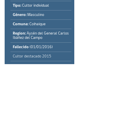
Tipo:
Cultor individual
Género:
Masculino
Comuna:
Coihaique
Region:
Aysén del General Carlos
Ibáñez del Campo
Fallecido
(01/01/2016)
Cultor destacado 2015