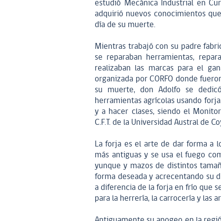
estudió Mecánica Industrial en Cur
adquirió nuevos conocimientos que 
día de su muerte.
Mientras trabajó con su padre fabri
se reparaban herramientas, repar
realizaban las marcas para el ga
organizada por CORFO donde fueron
su muerte, don Adolfo se dedicó
herramientas agrícolas usando forja
y a hacer clases, siendo el Monitor
C.F.T. de la Universidad Austral de C
La forja es el arte de dar forma a 
más antiguas y se usa el fuego co
yunque y mazos de distintos tamaños
forma deseada y acrecentando su du
a diferencia de la forja en frío que s
para la herrería, la carrocería y las a
Antiguamente su apogeo en la región