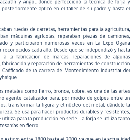
acautín y Angol, donde perfeccionó la técnica de forja y
posteriormente aplicó en el taller de su padre y hasta el
caban ruedas de carretas, herramientas para la agricultura,
aban máquinas agrícolas, reparaban piezas de camiones,
nado y participaron numerosas veces en La Expo Ogana
 reconocidos cada año. Desde que se independizó y hasta
 a la fabricación de marcas, reparaciones de algunas
, fabricación y reparación de herramientas de construcción
 Calificado de la carrera de Mantenimiento Industrial del
oyhaique.
los metales como fierro, bronce, cobre; es una de las artes
mo agente catalizador para, por medio de golpes entre un
, transformar la figura y el núcleo del metal, dándole la
reza. Se usa para hacer productos durables y resistentes,
e utiliza para la producción en serie. La forja se utiliza tanto
rtesanías en fierro.
 estuvo entre 1800 hasta el 2000, ya que en la actualidad