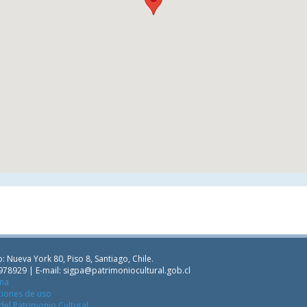
: Nueva York 80, Piso 8, Santiago, Chile.
978929 | E-mail:
sigpa@patrimoniocultural.gob.cl
ana
ciones de uso
del Patrimonio Cultural