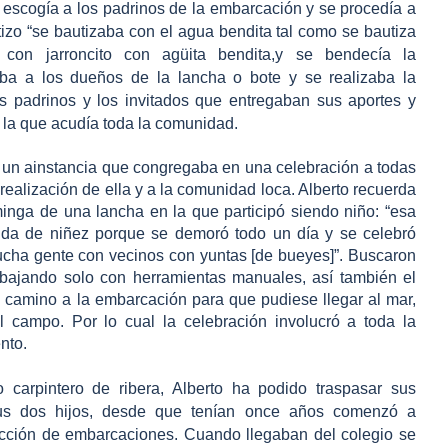
e escogía a los padrinos de la embarcación y se procedía a
tizo
“se bautizaba con el agua bendita tal como se bautiza
on jarroncito con agüita bendita,y se bendecía la
taba a los dueños de la lancha o bote y se realizaba la
os padrinos y los invitados que entregaban sus aportes y
 la que acudía toda la comunidad.
 un ainstancia que congregaba en una celebración a todas
realización de ella y a la comunidad loca. Alberto recuerda
minga de una lancha en la que participó siendo niño: “esa
ida de niñez porque se demoró todo un día y se celebró
ucha gente con vecinos con yuntas [de bueyes]”. Buscaron
bajando solo con herramientas manuales, así también el
l camino a la embarcación para que pudiese llegar al mar,
 campo. Por lo cual la celebración involucró a toda la
nto.
 carpintero de ribera, Alberto ha podido traspasar sus
sus dos hijos, desde que tenían once años comenzó a
trucción de embarcaciones. Cuando llegaban del colegio se