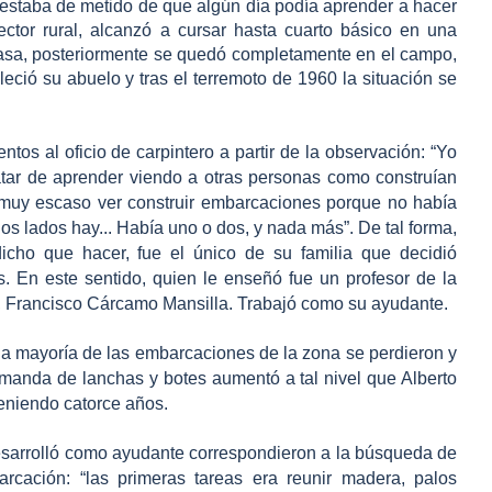
estaba de metido de que algún día podía aprender a hacer
ctor rural, alcanzó a cursar hasta cuarto básico en una
asa, posteriormente se quedó completamente en el campo,
ció su abuelo y tras el terremoto de 1960 la situación se
tos al oficio de carpintero a partir de la observación: “Yo
tar de aprender viendo a otras personas como construían
muy escaso ver construir embarcaciones porque no había
s lados hay... Había uno o dos, y nada más”. De tal forma,
cho que hacer, fue el único de su familia que decidió
. En este sentido, quien le enseñó fue un profesor de la
, Francisco Cárcamo Mansilla. Trabajó como su ayudante.
la mayoría de las embarcaciones de la zona se perdieron y
emanda de lanchas y botes aumentó a tal nivel que Alberto
eniendo catorce años.
esarrolló como ayudante correspondieron a la búsqueda de
rcación: “las primeras tareas era reunir madera, palos