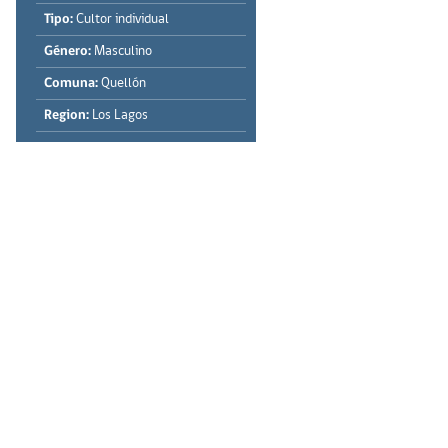
Tipo:
Cultor individual
Género:
Masculino
Comuna:
Quellón
Region:
Los Lagos