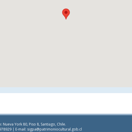
: Nueva York 80, Piso 8, Santiago, Chile.
978929 | E-mail:
sigpa@patrimoniocultural.gob.cl