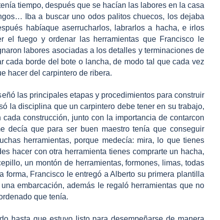
enía tiempo, después que se hacían las labores en la casa
ngos… Iba a buscar uno odos palitos chuecos, los dejaba
spués habíaque aserrucharlos, labrarlos a hacha, e irlos
r el fuego y ordenar las herramientas que Francisco le
ignaron labores asociadas a los detalles y terminaciones de
ar cada borde del bote o lancha, de modo tal que cada vez
 hacer del carpintero de ribera.
señó las principales etapas y procedimientos para construir
ó la disciplina que un carpintero debe tener en su trabajo,
n cada construcción, junto con la importancia de contarcon
me decía que para ser buen maestro tenía que conseguir
uchas herramientas, porque medecía: mira, lo que tienes
es hacer con otra herramienta tienes comprarte un hacha,
epillo, un montón de herramientas, formones, limas, todas
a forma, Francisco le entregó a Alberto su primera plantilla
de una embarcación, además le regaló herramientas que no
 ordenado que tenía.
endo hasta que estuvo listo para desempeñarse de manera