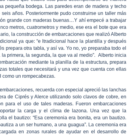
una pequeña bodega. Las paredes eran de madera y techo
e seis años. Posteriormente pudo construirse un taller más
lpón grande con maderas buenas…Y ahí empecé a trabajar
cinco metros, cuatrometros y medio, ese era el bote que era
nario, la construcción de embarcaciones que realizó Alberto
adicional ya que:
“e ltradicional hace la plantilla y después
 prepara otra tabla, y así va. Yo no, yo preparaba todo el
 la primera, la segunda, la que va al medio”.
Alberto inicia
embarcación mediante la planilla de la estructura, prepara
ezas totales que necesitará y una vez que cuenta con ellas
tal como un rompecabezas.
 embarcaciones, recuerda con especial apreció las lanchas
era de Ciprés y Alerce utilizando solo clavos de cobre, en
ión para el uso de tales maderas. Fueron embarcaciones
portar la carga y el clima de lazona. Una vez que la
lla el bautizo:
“Esa ceremonia era bonita, era un bautizo.
bautiza a un ser humano, a una guagua”.
La ceremonia era
ncargada en zonas rurales de ayudar en el desarrollo de