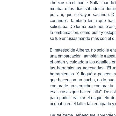
chuecos en el monte. Salía cuando t
me iba, o los días sábados o domi
por ahí, que se vayan sacando. De
cortando”. También tenía que hace
solicitaba. De forma posterior le as
la embarcación, como pulir y estop
se fue entusiasmando más con el que
El maestro de Alberto, no solo le en
una embarcación, también le traspas
el orden y cuidado a los detalles e
las herramientas adecuadas: “Él 
herramientas. Y llegué a poseer m
que hacer con un hacha, no lo pued
comprarte un serrucho, comprar tu c
esas cosas que hacen falta”.
De est
para poder realizar el esqueleto 
ocupaba en el taller tan equipado y
De tal forma, Alberto fue aprendi