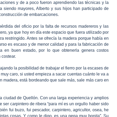
caciones y de a poco fueron aprendiendo las técnicas y la
 ya siendo mayores, Alberto y sus hijos han participado de
construcción de embarcaciones.
rdida del oficio por la falta de recursos madereros y las
ero, ya que hoy en día este espacio que fuera utilizado por
tra restringido. Antes se ofrecía la madera porque había en
urso es escaso y de menor calidad y para la fabricación de
a en buen estado, por lo que obtenerla genera costos
 costear.
ajando la posibilidad de trabajar el fierro por la escases de
muy caro, si usted empieza a sacar cuentas cuánto le va a
ir en madera, está bordeando que sale más, sale más caro en
 la ciudad de Quellón. Con una larga experiencia y amplios
 ser carpintero de ribera “para mí es un orgullo haber sido
ién fui buzo, fui pescador, carpintero, agricultor, osea, he
intas cosas. Y como le digo, es una pega muy bonita”.
Su