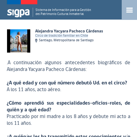
Sistema de Información para la Gestión
del Patrimonio Cultural Inmaterial
Alejandra Yacyara Pacheco Cárdenas
Circo de tradición familiar en Chile
Santiago, Metropolitana de Santiago
.A continuación algunos antecedentes biográficos de
Alejandra Yacyara Pacheco Cárdenas:
¿A qué edad y con qué número debutó Ud. en el circo?
A los 11 años, acto aéreo.
¿Cómo aprendió sus especialidades-oficios-roles, de
quién y a qué edad?
Practicado por mi madre a los 8 años y debute mi acto a
los 11 años.
¿A quién/es les ha transmitido estos conocimientos y/o