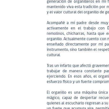
generación de organilleros en mi fa
mantenido viva esta tradición por m
y el valor cultural del organillo de
Acompañé a mi padre desde muy t
activamente en el trabajo con Él
remolinos, chicharras, hasta que
organillo. Actualmente cuento con m
enseñado directamente por mi pad
instrumento, sino también el respe
cultural.
Tras un infarto que afectó gravement
trabajar de manera constante par
ejerciendo. En esos años, el organ
esfuerzo físico y un fuerte compromi
El organillo es una máquina única
mágico, capaz de despertar recue
quienes al escucharlo regresan a su
un fuelle que acumula aire, permit