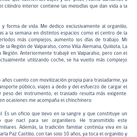
l cilindro interior contiene las melodías que dan vida a la
o y forma de vida. Me dedico exclusivamente al organillo,
s a la semana en distintos espacios como el centro de la
períodos más complejos, aumento los días de trabajo. Mi
e la Región de Valparaíso, como Villa Alemana, Quillota, La
a Región. Anteriormente trabajé en Valparaíso, pero con el
actualmente utilizando coche, se ha vuelto más complejo
años cuento con movilización propia para trasladarme, ya
sporte público, viajes a dedo y del esfuerzo de cargar el
y peso del instrumento, el traslado resulta más exigente.
 en ocasiones me acompaña el chinchinero.
í. Es un oficio que llevo en la sangre y que constituye un
o que nací para ser organillero. He transmitido este
liares. Además, la tradición familiar continúa viva en la
ría Paz Castillo, con tan solo 10 años, ya toca el organillo y