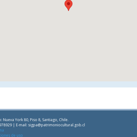
: Nueva York 80, Piso 8, Santiago, Chile.
978929 | E-mail:
sigpa@patrimoniocultural.gob.cl
ana
ciones de uso