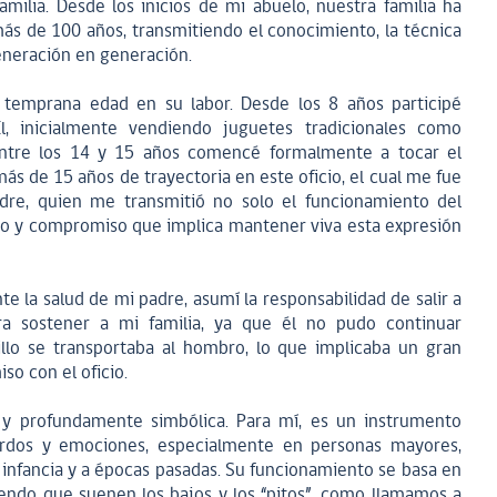
milia. Desde los inicios de mi abuelo, nuestra familia ha
ás de 100 años, transmitiendo el conocimiento, la técnica
 generación en generación.
emprana edad en su labor. Desde los 8 años participé
, inicialmente vendiendo juguetes tradicionales como
 entre los 14 y 15 años comencé formalmente a tocar el
ás de 15 años de trayectoria en este oficio, el cual me fue
re, quien me transmitió no solo el funcionamiento del
to y compromiso que implica mantener viva esta expresión
e la salud de mi padre, asumí la responsabilidad de salir a
a sostener a mi familia, ya que él no pudo continuar
illo se transportaba al hombro, lo que implicaba un gran
so con el oficio.
 y profundamente simbólica. Para mí, es un instrumento
rdos y emociones, especialmente en personas mayores,
 infancia y a épocas pasadas. Su funcionamiento se basa en
iendo que suenen los bajos y los “pitos”, como llamamos a