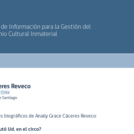
de Información para la Gestión del
io Cultural Inmaterial
eres Reveco
 Chile
e Santiago
s biográficos de Anally Grace Cáceres Reveco:
tó Ud. en el circo?