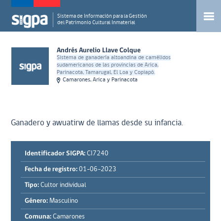
Sistema de Información para la Gestión
del Patrimonio Cultural Inmaterial
Andrés Aurelio Llave Colque
Sistema de ganadería altoandina de camélidos
sudamericanos de las provincias de Arica,
Parinacota, Tamarugal, El Loa y Copiapó.
Camarones, Arica y Parinacota
Ganadero y awuatirw de llamas desde su infancia.
Identificador SIGPA:
CI7240
Fecha de registro:
01-06-2023
Tipo:
Cultor individual
Género:
Masculino
Comuna:
Camarones