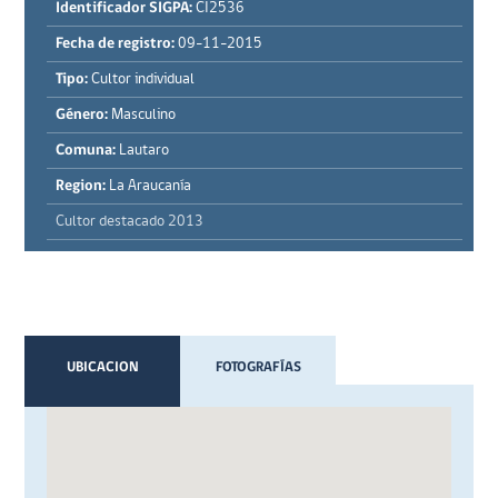
Identificador SIGPA:
CI2536
Fecha de registro:
09-11-2015
Tipo:
Cultor individual
Género:
Masculino
Comuna:
Lautaro
Region:
La Araucanía
Cultor destacado 2013
UBICACION
FOTOGRAFÍAS