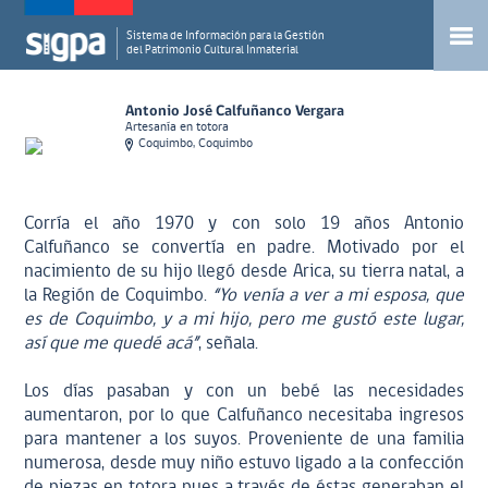
Sistema de Información para la Gestión
del Patrimonio Cultural Inmaterial
Antonio José Calfuñanco Vergara
Artesanía en totora
Coquimbo, Coquimbo
Corría el año 1970 y con solo 19 años Antonio
Calfuñanco se convertía en padre. Motivado por el
nacimiento de su hijo llegó desde Arica, su tierra natal, a
la Región de Coquimbo.
“Yo venía a ver a mi esposa, que
es de Coquimbo, y a mi hijo, pero me gustó este lugar,
así que me quedé acá”
, señala.
Los días pasaban y con un bebé las necesidades
aumentaron, por lo que Calfuñanco necesitaba ingresos
para mantener a los suyos. Proveniente de una familia
numerosa, desde muy niño estuvo ligado a la confección
de piezas en totora pues a través de éstas generaban el