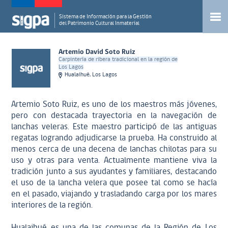
Sistema de Información para la Gestión
del Patrimonio Cultural Inmaterial
Artemio David Soto Ruiz
Carpintería de ribera tradicional en la región de
Los Lagos
Hualaihué, Los Lagos
Artemio Soto Ruiz, es uno de los maestros más jóvenes,
pero con destacada trayectoria en la navegación de
lanchas veleras. Este maestro participó de las antiguas
regatas logrando adjudicarse la prueba. Ha construido al
menos cerca de una decena de lanchas chilotas para su
uso y otras para venta. Actualmente mantiene viva la
tradición junto a sus ayudantes y familiares, destacando
el uso de la lancha velera que posee tal como se hacía
en el pasado, viajando y trasladando carga por los mares
interiores de la región.
Hualaihué es una de las comunas de la Región de Los