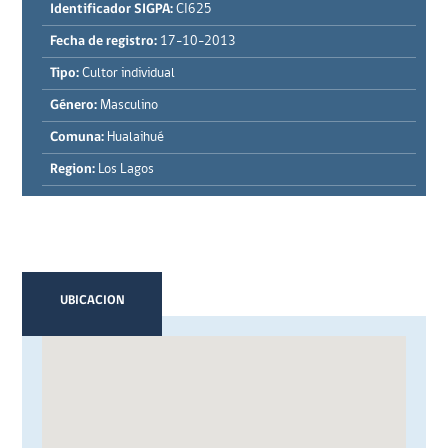
Identificador SIGPA:
CI625
Fecha de registro:
17-10-2013
Tipo:
Cultor individual
Género:
Masculino
Comuna:
Hualaihué
Region:
Los Lagos
UBICACION