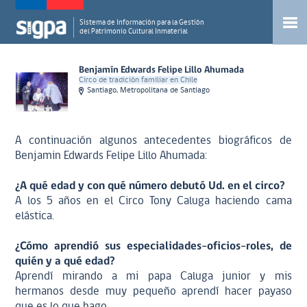
Sistema de Información para la Gestión
del Patrimonio Cultural Inmaterial
Benjamín Edwards Felipe Lillo Ahumada
Circo de tradición familiar en Chile
Santiago, Metropolitana de Santiago
A continuación algunos antecedentes biográficos de
Benjamin Edwards Felipe Lillo Ahumada:
¿A qué edad y con qué número debutó Ud. en el circo?
A los 5 años en el Circo Tony Caluga haciendo cama
elástica.
¿Cómo aprendió sus especialidades-oficios-roles, de
quién y a qué edad?
Aprendí mirando a mi papa Caluga junior y mis
hermanos desde muy pequeño aprendí hacer payaso
que es lo que hago.