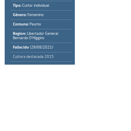
Tipo:
Cultor individual
Género:
Femenino
Comuna:
Peumo
Region:
Libertador General
Bernardo O'Higgins
Fallecido
(29/08/2021)
Cultora destacada 2015