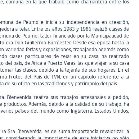
e, comuna en la que trabajó como chamantera entre los
comuna de Peumo e inicia su independencia en creación,
edora a telar. Entre los años 1983 y 1986 realizó clases de
omuna de Peumo, taller financiado por la Municipalidad de
 era Don Guillermo Burmester. Desde esa época hasta la
ran variedad ferias y exposiciones, trabajando además como
do clases particulares de telar en su casa, ha realizado
o del país, de Arica a Puerto Varas, las que viajan a su casa
omar las clases, debido a la lejanía de sus hogares. En el
ma Frutos del País de TVN, en un capitulo referente a la
de su oficio en las tradiciones y patrimonio del país.
a. Bienvenida realiza sus trabajos artesanales a pedido,
productos. Además, debido a la calidad de su trabajo, ha
varios países del mundo como Inglaterra, Estados Unidos,
 la Sra. Bienvenida, es de suma importancia revalorizar la
lar, considerando la importancia de esta iniciativa no sólo