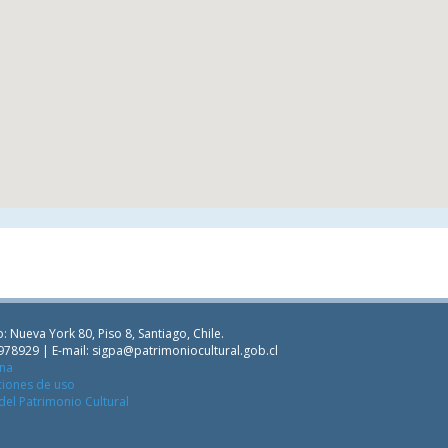
: Nueva York 80, Piso 8, Santiago, Chile.
978929 | E-mail:
sigpa@patrimoniocultural.gob.cl
ana
ciones de uso
del Patrimonio Cultural