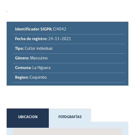
.
Identificador SIGPA:
CI4042
Fecha de registro:
24-11-2021
Tipo:
Cultor individual
Género:
Masculino
Comuna:
La Higuera
Region:
Coquimbo
UBICACION
FOTOGRAFÍAS