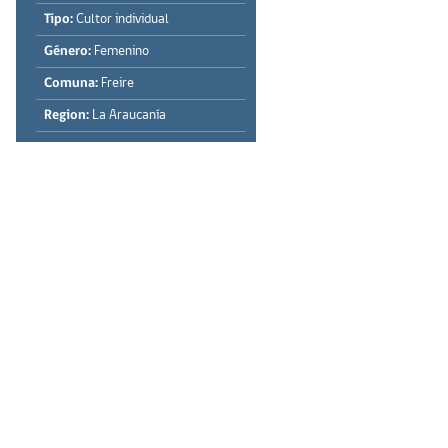
Tipo:
Cultor individual
Género:
Femenino
Comuna:
Freire
Region:
La Araucanía