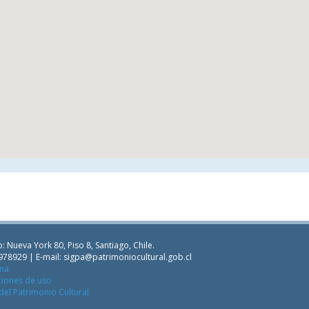
: Nueva York 80, Piso 8, Santiago, Chile.
978929 | E-mail:
sigpa@patrimoniocultural.gob.cl
ana
ciones de uso
del Patrimonio Cultural