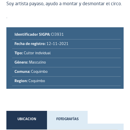
Soy artista payaso, ayudo a montar y desmontar el circo.
.
Identificador SIGPA:
CI3931
Fecha de registro:
12-11-2021
Tipo:
Cultor individual
Género:
Masculino
Comuna:
Coquimbo
Region:
Coquimbo
UBICACION
FOTOGRAFÍAS