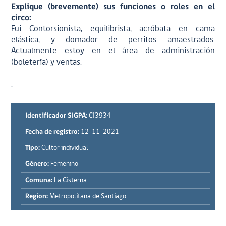
Explique (brevemente) sus funciones o roles en el
circo:
Fui Contorsionista, equilibrista, acróbata en cama
elástica, y domador de perritos amaestrados.
Actualmente estoy en el área de administración
(boletería) y ventas.
.
Identificador SIGPA:
CI3934
Fecha de registro:
12-11-2021
Tipo:
Cultor individual
Género:
Femenino
Comuna:
La Cisterna
Region:
Metropolitana de Santiago