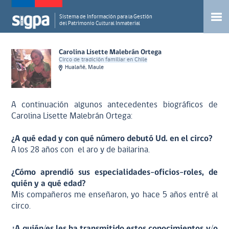
Sistema de Información para la Gestión
del Patrimonio Cultural Inmaterial
Carolina Lisette Malebrán Ortega
Circo de tradición familiar en Chile
Hualañé, Maule
A continuación algunos antecedentes biográficos de
Carolina Lisette Malebrán Ortega:
¿A qué edad y con qué número debutó Ud. en el circo?
A los 28 años con el aro y de bailarina.
¿Cómo aprendió sus especialidades-oficios-roles, de
quién y a qué edad?
Mis compañeros me enseñaron, yo hace 5 años entré al
circo.
¿A quién/es les ha transmitido estos conocimientos y/o