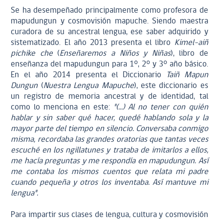
Se ha desempeñado principalmente como profesora de
mapudungun y cosmovisión mapuche. Siendo maestra
curadora de su ancestral lengua, ese saber adquirido y
sistematizado. El año 2013 presenta el libro
Kimel-aiñ
pichike che
(
Enseñaremos a Niños y Niñas
), libro de
enseñanza del mapudungun para 1°, 2° y 3° año básico.
En el año 2014 presenta el Diccionario
Taiñ Mapun
Dungun
(
Nuestra Lengua Mapuche
), este diccionario es
un registro de memoria ancestral y de identidad, tal
como lo menciona en este:
"(...) Al no tener con quién
hablar y sin saber qué hacer, quedé hablando sola y la
mayor parte del tiempo en silencio. Conversaba conmigo
misma, recordaba las grandes oratorias que tantas veces
escuché en los ngillatunes y trataba de imitarlos a ellos,
me hacía preguntas y me respondía en mapudungun. Así
me contaba los mismos cuentos que relata mi padre
cuando pequeña y otros los inventaba. Así mantuve mi
lengua".
Para impartir sus clases de lengua, cultura y cosmovisión