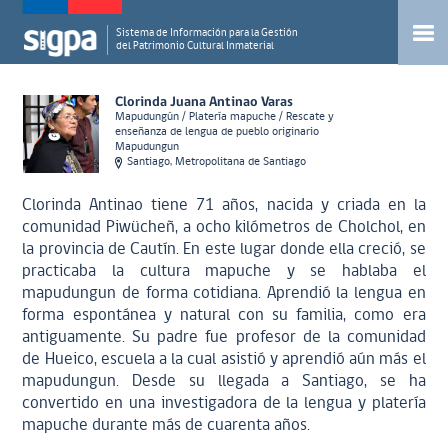
Sistema de Información para la Gestión
del Patrimonio Cultural Inmaterial
Clorinda Juana Antinao Varas
Mapudungún / Platería mapuche / Rescate y
enseñanza de lengua de pueblo originario
Mapudungun
Santiago, Metropolitana de Santiago
Clorinda Antinao tiene 71 años, nacida y criada en la
comunidad Piwücheñ, a ocho kilómetros de Cholchol, en
la provincia de Cautín. En este lugar donde ella creció, se
practicaba la cultura mapuche y se hablaba el
mapudungun de forma cotidiana. Aprendió la lengua en
forma espontánea y natural con su familia, como era
antiguamente. Su padre fue profesor de la comunidad
de Hueico, escuela a la cual asistió y aprendió aún más el
mapudungun. Desde su llegada a Santiago, se ha
convertido en una investigadora de la lengua y platería
mapuche durante más de cuarenta años.