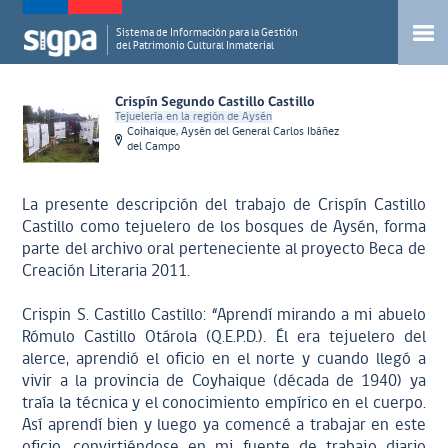
Sistema de Información para la Gestión
del Patrimonio Cultural Inmaterial
Crispín Segundo Castillo Castillo
Tejuelería en la región de Aysén
Coihaique, Aysén del General Carlos Ibáñez
del Campo
La presente descripción del trabajo de Crispín Castillo
Castillo como tejuelero de los bosques de Aysén, forma
parte del archivo oral perteneciente al proyecto Beca de
Creación Literaria 2011.
Crispin S. Castillo Castillo: “Aprendí mirando a mi abuelo
Rómulo Castillo Otárola (Q.E.P.D.). Él era tejuelero del
alerce, aprendió el oficio en el norte y cuando llegó a
vivir a la provincia de Coyhaique (década de 1940) ya
traía la técnica y el conocimiento empírico en el cuerpo.
Así aprendí bien y luego ya comencé a trabajar en este
oficio, convirtiéndose en mi fuente de trabajo diario