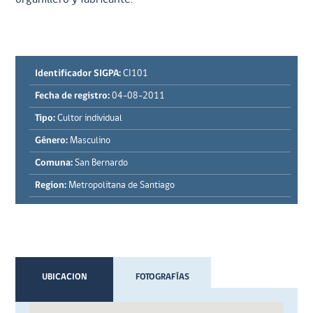
Identificador SIGPA:
CI101
Fecha de registro:
04-08-2011
Tipo:
Cultor individual
Género:
Masculino
Comuna:
San Bernardo
Region:
Metropolitana de Santiago
UBICACION
FOTOGRAFÍAS