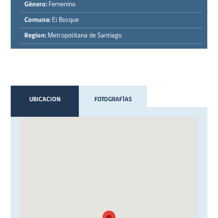
Género:
Femenino
Comuna:
El Bosque
Region:
Metropolitana de Santiago
UBICACION
FOTOGRAFÍAS