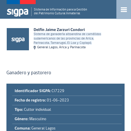
Sistema de Información para la Gestión
del Patrimonio Cultural Inmaterial
Delfín Jaime Zarzuri Condori
Sistema de ganadería altoandina de camélidos
sudamericanos de las provincias de Arica,
Parinacota, Tamarugal, El Loa y Copiapó.
General Lagos, Arica y Parinacota
Ganadero y pastorero
Identificador SIGPA:
CI7229
Fecha de registro:
01-06-2023
Tipo:
Cultor individual
Género:
Masculino
Comuna:
General Lagos