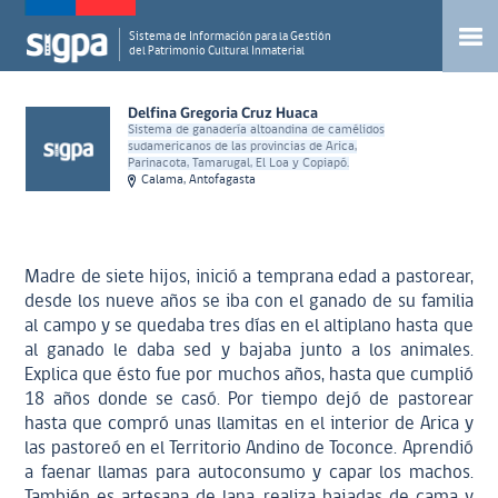
Sistema de Información para la Gestión
del Patrimonio Cultural Inmaterial
Delfina Gregoria Cruz Huaca
Sistema de ganadería altoandina de camélidos
sudamericanos de las provincias de Arica,
Parinacota, Tamarugal, El Loa y Copiapó.
Calama, Antofagasta
Madre de siete hijos, inició a temprana edad a pastorear,
desde los nueve años se iba con el ganado de su familia
al campo y se quedaba tres días en el altiplano hasta que
al ganado le daba sed y bajaba junto a los animales.
Explica que ésto fue por muchos años, hasta que cumplió
18 años donde se casó. Por tiempo dejó de pastorear
hasta que compró unas llamitas en el interior de Arica y
las pastoreó en el Territorio Andino de Toconce. Aprendió
a faenar llamas para autoconsumo y capar los machos.
También es artesana de lana, realiza bajadas de cama y