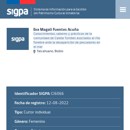
Sistema de Información para la Gestión
del Patrimonio Cultural Inmaterial
Eva Magali Fuentes Acuña
Conocimientos, saberes y prácticas de la
comunidad de Caleta Tumbes asociados al rito
fúnebre ante la desaparición de pescadores en
el mar
Talcahuano, Biobío
Identificador SIGPA:
CI6066
Fecha de registro:
12-08-2022
Tipo:
Cultor individual
Género:
Femenino