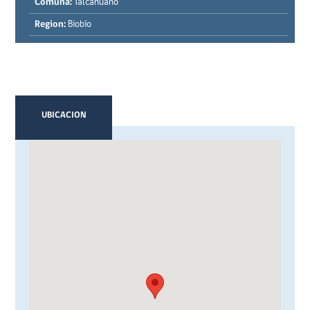
Comuna:
Talcahuano
Region:
Biobío
UBICACION