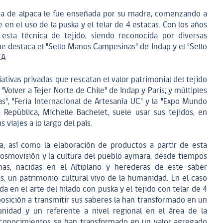
lana de alpaca le fue enseñada por su madre, comenzando a
e en el uso de la puska y el telar de 4 estacas. Con los años
esta técnica de tejido, siendo reconocida por diversas
ue destaca el "Sello Manos Campesinas" de Indap y el "Sello
CA.
ativas privadas que rescatan el valor patrimonial del tejido
"Volver a Tejer Norte de Chile" de Indap y Paris; y múltiples
s", "Feria Internacional de Artesanía UC" y la "Expo Mundo
 República, Michelle Bachelet, suele usar sus tejidos, en
 viajes a lo largo del país.
ca, así como la elaboración de productos a partir de esta
cosmovisión y la cultura del pueblo aymara, desde tiempos
nas, nacidas en el Altiplano y herederas de este saber
s, un patrimonio cultural vivo de la humanidad. En el caso
da en el arte del hilado con puska y el tejido con telar de 4
posición a transmitir sus saberes la han transformado en un
dad y un referente a nivel regional en el área de la
s conocimientos se han transformado en un valor agregado