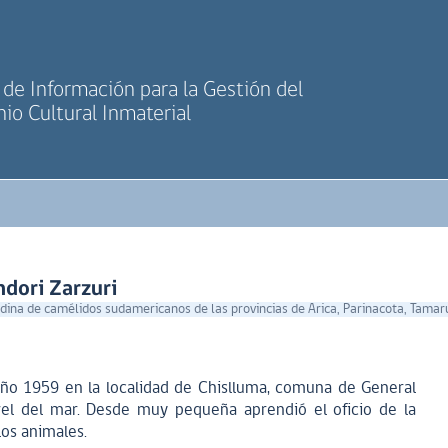
de Información para la Gestión del
io Cultural Inmaterial
ndori Zarzuri
ina de camélidos sudamericanos de las provincias de Arica, Parinacota, Tamaru
 año 1959 en la localidad de Chislluma, comuna de General
vel del mar. Desde muy pequeña aprendió el oficio de la
los animales.