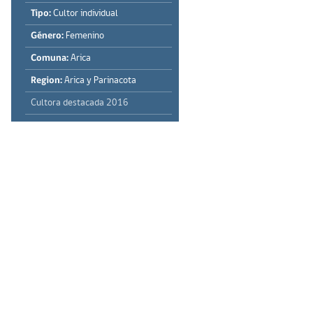
Tipo:
Cultor individual
Género:
Femenino
Comuna:
Arica
Region:
Arica y Parinacota
Cultora destacada 2016