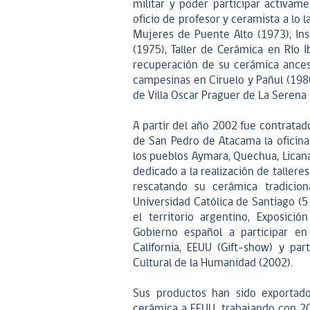
militar y poder participar activam
oficio de profesor y ceramista a lo 
Mujeres de Puente Alto (1973); Ins
(1975), Taller de Cerámica en Río
recuperación de su cerámica ancest
campesinas en Ciruelo y Pañul (198
de Villa Oscar Praguer de La Serena 
A partir del año 2002 fue contratad
de San Pedro de Atacama la oficina 
los pueblos Aymara, Quechua, Licanan
dedicado a la realización de talle
rescatando su cerámica tradicion
Universidad Católica de Santiago (5 
el territorio argentino, Exposici
Gobierno español a participar en
California, EEUU (Gift-show) y par
Cultural de la Humanidad (2002).
Sus productos han sido exportado
cerámica a EEUU, trabajando con 2