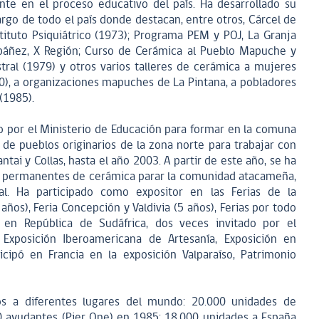
ente en el proceso educativo del país. Ha desarrollado su
largo de todo el país donde destacan, entre otros, Cárcel de
tituto Psiquiátrico (1973); Programa PEM y POJ, La Granja
 Ibáñez, X Región; Curso de Cerámica al Pueblo Mapuche y
ral (1979) y otros varios talleres de cerámica a mujeres
0), a organizaciones mapuches de La Pintana, a pobladores
(1985).
o por el Ministerio de Educación para formar en la comuna
de pueblos originarios de la zona norte para trabajar con
tai y Collas, hasta el año 2003. A partir de este año, se ha
res permanentes de cerámica parar la comunidad atacameña,
al. Ha participado como expositor en las Ferias de la
años), Feria Concepción y Valdivia (5 años), Ferias por todo
ón en República de Sudáfrica, dos veces invitado por el
 Exposición Iberoamericana de Artesanía, Exposición en
ticipó en Francia en la exposición Valparaíso, Patrimonio
s a diferentes lugares del mundo: 20.000 unidades de
0 ayudantes (Pier One) en 1985; 18.000 unidades a España