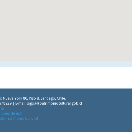
: Nueva York 80, Piso 8, Santiago, Chile.
978929 | E-mail:
sigpa@patrimoniocultural.gob.cl
ana
ciones de uso
del Patrimonio Cultural