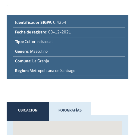
.
Identificador SIGPA:
CI4254
Fecha de registro:
03-12-2021
Tipo:
Cultor individual
Género:
Masculino
Comuna:
La Granja
Region:
Metropolitana de Santiago
UBICACION
FOTOGRAFÍAS