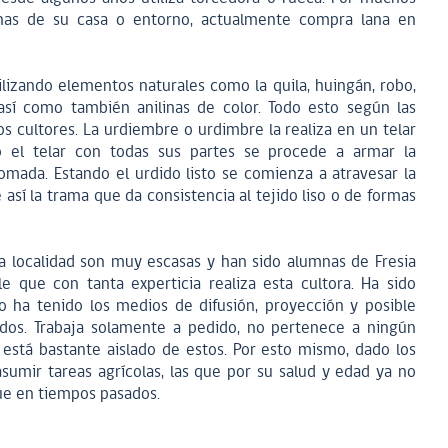
chas de su casa o entorno, actualmente compra lana en
lizando elementos naturales como la quila, huingán, robo,
s, así como también anilinas de color. Todo esto según las
s cultores. La urdiembre o urdimbre la realiza en un telar
o el telar con todas sus partes se procede a armar la
mada. Estando el urdido listo se comienza a atravesar la
así la trama que da consistencia al tejido liso o de formas
la localidad son muy escasas y han sido alumnas de Fresia
e que con tanta experticia realiza esta cultora. Ha sido
o ha tenido los medios de difusión, proyección y posible
idos. Trabaja solamente a pedido, no pertenece a ningún
 está bastante aislado de estos. Por esto mismo, dado los
umir tareas agrícolas, las que por su salud y edad ya no
ue en tiempos pasados.