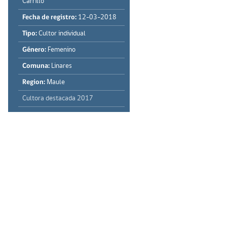
Carrillo
Fecha de registro:
12-03-2018
Tipo:
Cultor individual
Género:
Femenino
Comuna:
Linares
Region:
Maule
Cultora destacada 2017