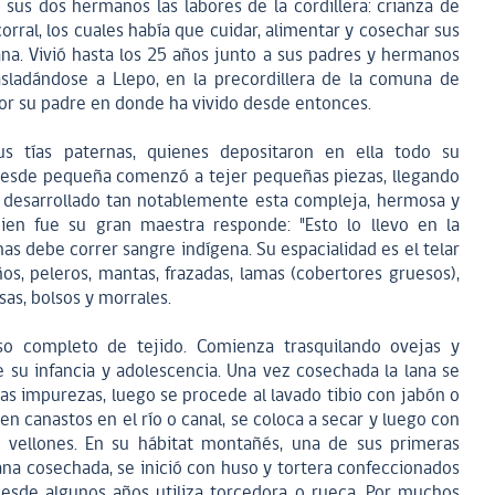
sus dos hermanos las labores de la cordillera: crianza de
corral, los cuales había que cuidar, alimentar y cosechar sus
ana. Vivió hasta los 25 años junto a sus padres y hermanos
asladándose a Llepo, en la precordillera de la comuna de
por su padre en donde ha vivido desde entonces.
us tías paternas, quienes depositaron en ella todo su
 Desde pequeña comenzó a tejer pequeñas piezas, llegando
a desarrollado tan notablemente esta compleja, hermosa y
 quien fue su gran maestra responde: "Esto lo llevo en la
nas debe correr sangre indígena. Su espacialidad es el telar
os, peleros, mantas, frazadas, lamas (cobertores gruesos),
sas, bolsos y morrales.
o completo de tejido. Comienza trasquilando ovejas y
 su infancia y adolescencia. Una vez cosechada la lana se
ras impurezas, luego se procede al lavado tibio con jabón o
n canastos en el río o canal, se coloca a secar y luego con
os vellones. En su hábitat montañés, una de sus primeras
lana cosechada, se inició con huso y tortera confeccionados
desde algunos años utiliza torcedora o rueca. Por muchos