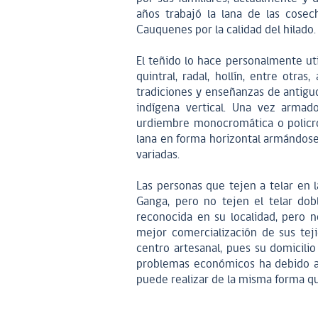
años trabajó la lana de las cose
Cauquenes por la calidad del hilado.
El teñido lo hace personalmente uti
quintral, radal, hollín, entre otra
tradiciones y enseñanzas de antiguo
indígena vertical. Una vez armad
urdiembre monocromática o policro
lana en forma horizontal armándose 
variadas.
Las personas que tejen a telar en 
Ganga, pero no tejen el telar dobl
reconocida en su localidad, pero n
mejor comercialización de sus tej
centro artesanal, pues su domicilio
problemas económicos ha debido as
puede realizar de la misma forma q