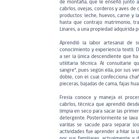
de montaña, que le enseñó junto a 
cabríos, ovejas, corderos y aves de 
productos: leche, huevos, carne y l
hasta que contrajo matrimonio, tr
Linares, a una propiedad adquirida 
Aprendió la labor artesanal de s
conocimiento y experiencia textil.
a ser la única descendiente que h
utilitaria técnica. Al consultarle
sangre", pues según ella, por sus ve
doble, con el cual confecciona chañ
pieceras, bajadas de cama, fajas hua
Fresia conoce y maneja el proces
cabríos, técnica que aprendió desde
limpia en seco para sacar las prime
detergente. Posteriormente se lava e
varillas se sacude para separar l
actividades fue aprender a hilar la 
por sus familiares, actualmente y 