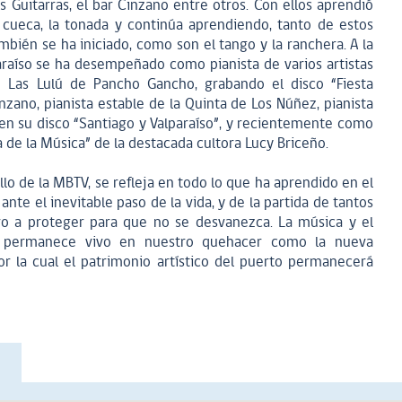
las Guitarras, el bar Cinzano entre otros. Con ellos aprendió
a cueca, la tonada y continúa aprendiendo, tanto de estos
mbién se ha iniciado, como son el tango y la ranchera. A la
araíso se ha desempeñado como pianista de varios artistas
e Las Lulú de Pancho Gancho, grabando el disco “Fiesta
inzano, pianista estable de la Quinta de Los Núñez, pianista
en su disco “Santiago y Valparaíso”, y recientemente como
a de la Música” de la destacada cultora Lucy Briceño.
ollo de la MBTV, se refleja en todo lo que ha aprendido en el
ante el inevitable paso de la vida, y de la partida de tantos
ro a proteger para que no se desvanezca. La música y el
uo permanece vivo en nuestro quehacer como la nueva
or la cual el patrimonio artístico del puerto permanecerá