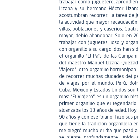
trabajar como juguetero, aprendie
Lizana y su hermano Héctor Lizana,
acostumbran recorrer. La tarea de j
la actividad que mayor recaudación
villas, poblaciones y caseríos. Cua
mayor, debió abandonar. Solo en 20
trabajar con juguetes, loso y orga
con organillo a su cargo, dos han si
el organillo “El País de las Campa
del maestro Manuel Lizana Quezada.
Viajero”, otro organillo harmonipa
de recorrer muchas ciudades del pa
de viajes por el mundo: Perú, Boliv
Cuba, México y Estados Unidos son l
más: “El Viajero” es un organillo hi
primer organillo que el legendario
alcanzaba los 13 años de edad. Hoy 
90 años y con ese ‘piano’ hizo sus p
que tiene la tradición organillera e
me alegró mucho el día que pasó a s
se siente profundamente unido a