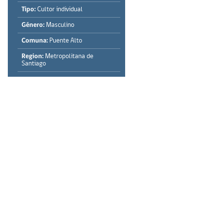
Tipo:
Cultor individual
Género:
Masculino
Comuna:
Puente Alto
Region:
Metropolitana de
Santiago