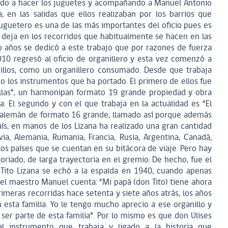
ndo a hacer los juguetes y acompañando a Manuel Antonio
 en las salidas que ellos realizaban por los barrios que
uguetero es una de las más importantes del oficio pues es
 deja en los recorridos que habitualmente se hacen en las
tro años se dedicó a este trabajo que por razones de fuerza
10 regresó al oficio de organillero y esta vez comenzó a
nillos, como un organillero consumado. Desde que trabaja
do los instrumentos que ha portado. El primero de ellos fue
nillas”, un harmonipan formato 19 grande propiedad y obra
 El segundo y con el que trabaja en la actualidad es “El
n alemán de formato 16 grande, llamado así porque además
ís, en manos de los Lizana ha realizado una gran cantidad
ia, Alemania, Rumania, Francia, Rusia, Argentina, Canadá,
os países que se cuentan en su bitácora de viaje. Pero hay
storiado, de larga trayectoria en el gremio. De hecho, fue el
 Tito Lizana se echó a la espalda en 1940, cuando apenas
el maestro Manuel cuenta: “Mi papá (don Tito) tiene ahora
rimeras recorridas hace setenta y siete años atrás, los años
n esta familia. Yo le tengo mucho aprecio a ese organillo y
er parte de esta familia”. Por lo mismo es que don Ulises
l instrumento que trabaja y ligado a la historia que