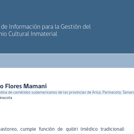
de Información para la Gestión del
io Cultural Inmaterial
o Flores Mamani
ina de camélidos sudamericanos de las provincias de Arica, Parinacota, Tamaru
rinacota
storeo, cumple función de qulliri (médico tradicional)