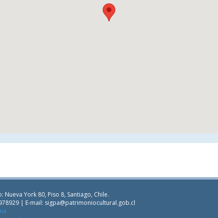
: Nueva York 80, Piso 8, Santiago, Chile.
978929 | E-mail:
sigpa@patrimoniocultural.gob.cl
ana