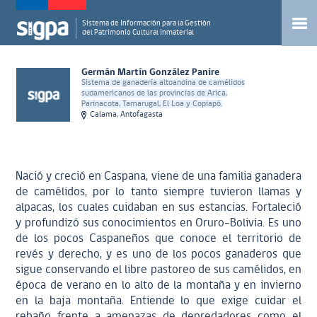
Sistema de Información para la Gestión
del Patrimonio Cultural Inmaterial
Germán Martín González Panire
Sistema de ganadería altoandina de camélidos
sudamericanos de las provincias de Arica,
Parinacota, Tamarugal, El Loa y Copiapó.
Calama, Antofagasta
Nació y creció en Caspana, viene de una familia ganadera
de camélidos, por lo tanto siempre tuvieron llamas y
alpacas, los cuales cuidaban en sus estancias. Fortaleció
y profundizó sus conocimientos en Oruro-Bolivia. Es uno
de los pocos Caspaneños que conoce el territorio de
revés y derecho, y es uno de los pocos ganaderos que
sigue conservando el libre pastoreo de sus camélidos, en
época de verano en lo alto de la montaña y en invierno
en la baja montaña. Entiende lo que exige cuidar el
rebaño frente a amenazas de depredadores como el