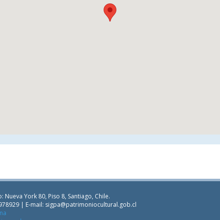
: Nueva York 80, Piso 8, Santiago, Chile.
978929 | E-mail:
sigpa@patrimoniocultural.gob.cl
ana