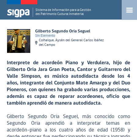
Sistema de Información para la Gestión
del Patrimonio Cultural Inmaterial
Gilberto Segundo Oria Seguel
Sin Elemento
Coihaique, Aysén del General Carlos Ibáñez
del Campo
Interprete de acordeón Piano y Verdulera, hijo de
Gilberto Oria Jara Gran Poeta, Cantor y Guitarrero del
Valle Simpson, es músico autodidacta desde los 4
años, integrante del Conjunto Mate Amargo y del Duo
Pioneros, con quienes ha grabado varias producciones,
además es capaz de reparar acordeones, oficio que
también aprendió de manera autodidacta.
Gilberto Segundo Oria Seguel, más conocido como
Segundo Oria aprendió a interpretar temas en
acordeón-piano a los cuatro años de edad (1958) y
desde entonces fue perfeccionando su técnica logrando