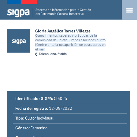
Sistema de Información para la Gestión
del Patrimonio Cultural Inmaterial
Gloria Angélica Torres Villegas
Conocimientos, saberes y prácticas de la
comunidad de Caleta Tumbes asociados al rito
fúnebre ante la desaparición de pescadores en
el mar
Talcahuano, Biobío
Identificador SIGPA:
CI6025
Fecha de registro:
12-08-2022
Tipo:
Cultor individual
Género:
Femenino