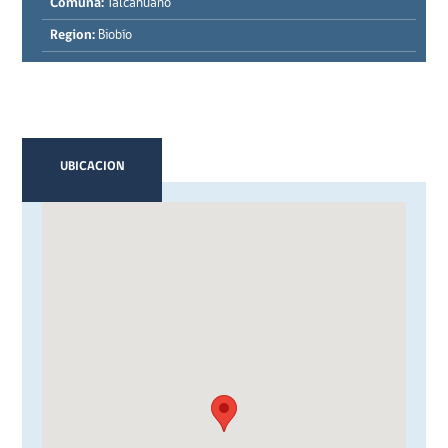
Comuna:
Talcahuano
Region:
Biobío
UBICACION